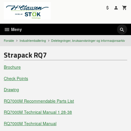
Gå
til
innholdet
Meny
Forside
Industriemballering
Deletegninger, bruksanvisninger og informasjonsarkiv
Strapack RQ7
Brochure
Check Points
Drawing
RQ7000M Recommendable Parts List
RQ7000M Technical Manual 1 28-38
RQ7000M Technical Manual