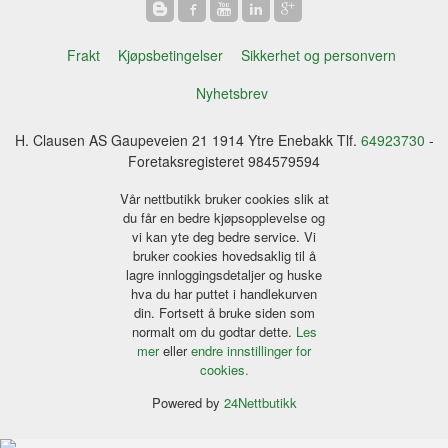
Frakt
Kjøpsbetingelser
Sikkerhet og personvern
Nyhetsbrev
H. Clausen AS Gaupeveien 21 1914 Ytre Enebakk Tlf.
64923730
-
Foretaksregisteret 984579594
Vår nettbutikk bruker cookies slik at
du får en bedre kjøpsopplevelse og
vi kan yte deg bedre service. Vi
bruker cookies hovedsaklig til å
lagre innloggingsdetaljer og huske
hva du har puttet i handlekurven
din. Fortsett å bruke siden som
normalt om du godtar dette.
Les
mer
eller
endre innstillinger for
cookies.
Powered by
24Nettbutikk