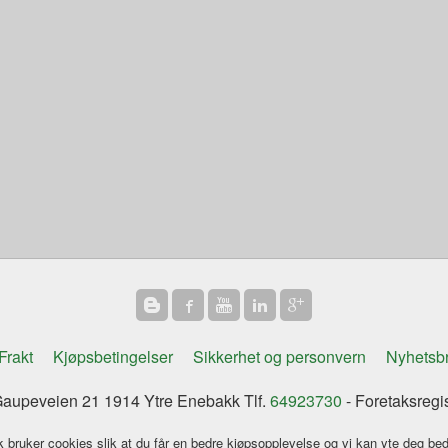
Frakt
Kjøpsbetingelser
Sikkerhet og personvern
Nyhetsb
aupeveien 21 1914 Ytre Enebakk Tlf.
64923730
- Foretaksregi
k bruker cookies slik at du får en bedre kjøpsopplevelse og vi kan yte deg bed