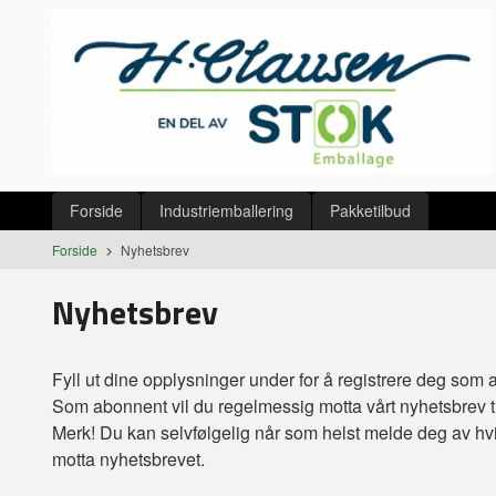
Gå
Lukk
til
innholdet
Produkter
Forside
Industriemballering
Pakketilbud
Forside
Nyhetsbrev
Nyhetsbrev
Fyll ut dine opplysninger under for å registrere deg som 
Som abonnent vil du regelmessig motta vårt nyhetsbrev ti
Merk! Du kan selvfølgelig når som helst melde deg av hvi
motta nyhetsbrevet.