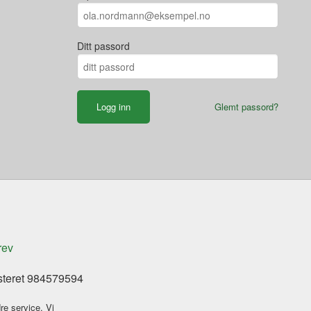
Ditt passord
Glemt passord?
rev
steret 984579594
re service. Vi