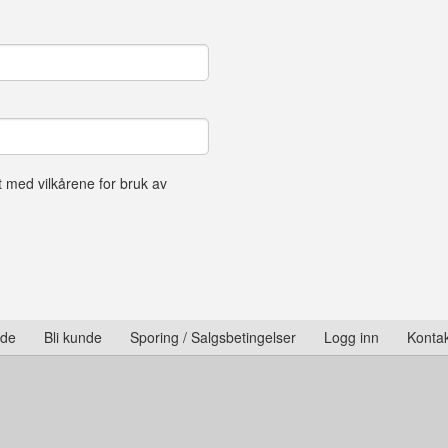
t med vilkårene for bruk av
ide
Bli kunde
Sporing / Salgsbetingelser
Logg inn
Kontak