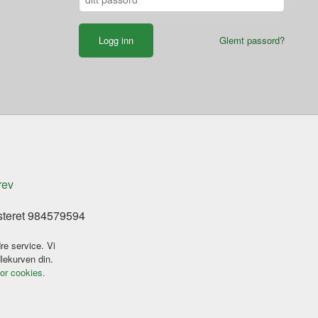
Glemt passord?
rev
steret 984579594
re service. Vi
dlekurven din.
for cookies.