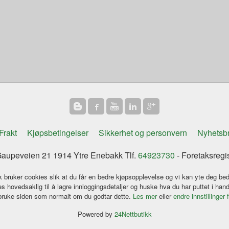
Frakt
Kjøpsbetingelser
Sikkerhet og personvern
Nyhetsb
aupeveien 21 1914 Ytre Enebakk Tlf.
64923730
- Foretaksregi
k bruker cookies slik at du får en bedre kjøpsopplevelse og vi kan yte deg bed
s hovedsaklig til å lagre innloggingsdetaljer og huske hva du har puttet i han
 bruke siden som normalt om du godtar dette.
Les mer
eller
endre innstillinger 
Powered by
24Nettbutikk