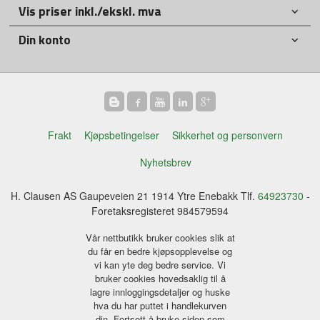
Vis priser inkl./ekskl. mva
Din konto
Frakt
Kjøpsbetingelser
Sikkerhet og personvern
Nyhetsbrev
H. Clausen AS Gaupeveien 21 1914 Ytre Enebakk Tlf.
64923730
-
Foretaksregisteret 984579594
Vår nettbutikk bruker cookies slik at
du får en bedre kjøpsopplevelse og
vi kan yte deg bedre service. Vi
bruker cookies hovedsaklig til å
lagre innloggingsdetaljer og huske
hva du har puttet i handlekurven
din. Fortsett å bruke siden som