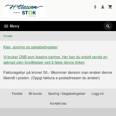
Gå
til
innholdet
Meny
Forside
Kjøp, sporing og salgsbetingelser
Vi bruker DNB som leasing partner. Her kan du enkelt sende en
søknad uten forpliktelser ved å følge denne linken
Fakturagebyr på kroner 50,- tilkommer dersom man ønsker denne
tilsendt i posten. (Oppgi faktura e-postadressen du ønsker)
Forside
Bli kunde
Sporing / Salgsbetingelser
Logg inn
Kontakt oss