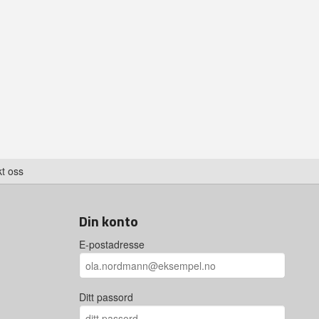
t oss
Din konto
E-postadresse
Ditt passord