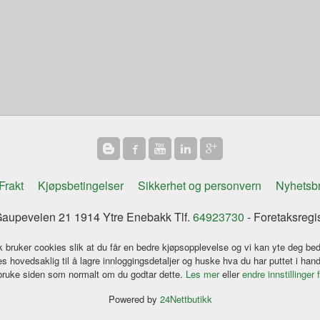
Frakt
Kjøpsbetingelser
Sikkerhet og personvern
Nyhetsb
aupeveien 21 1914 Ytre Enebakk Tlf.
64923730
- Foretaksregi
k bruker cookies slik at du får en bedre kjøpsopplevelse og vi kan yte deg bed
s hovedsaklig til å lagre innloggingsdetaljer og huske hva du har puttet i han
 bruke siden som normalt om du godtar dette.
Les mer
eller
endre innstillinger 
Powered by
24Nettbutikk