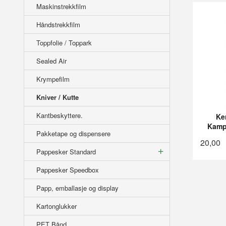
Maskinstrekkfilm
Håndstrekkfilm
Toppfolie / Toppark
Sealed Air
Krympefilm
Kniver / Kutte
Kantbeskyttere.
Ke
Kampa
Pakketape og dispensere
20,00
Pappesker Standard
Pappesker Speedbox
Papp, emballasje og display
Kartonglukker
PET Bånd