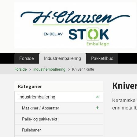
Gå
Lukk
til
innholdet
Produkter
Forside
Industriemballering
Pakketilbud
Forside
Industriemballering
Kniver / Kutte
Kniver
Kategorier
Industriemballering
Keramiske k
enn metallb
Maskiner / Apparater
Palle- og pakkevekt
Rullebaner