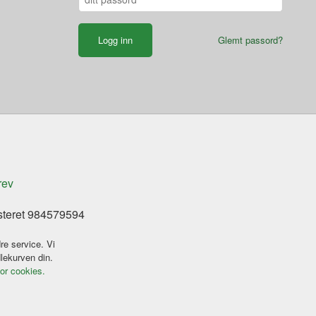
Glemt passord?
rev
steret 984579594
re service. Vi
dlekurven din.
for cookies.