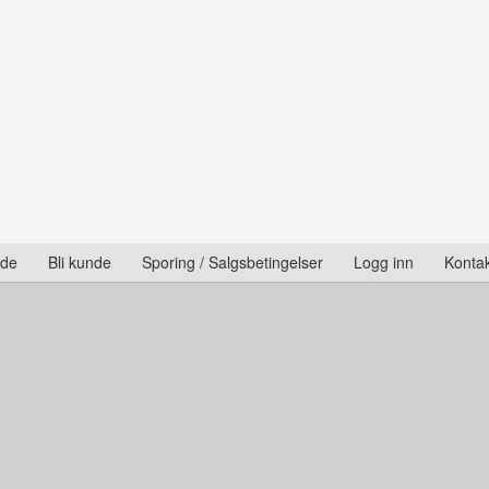
ide
Bli kunde
Sporing / Salgsbetingelser
Logg inn
Kontak