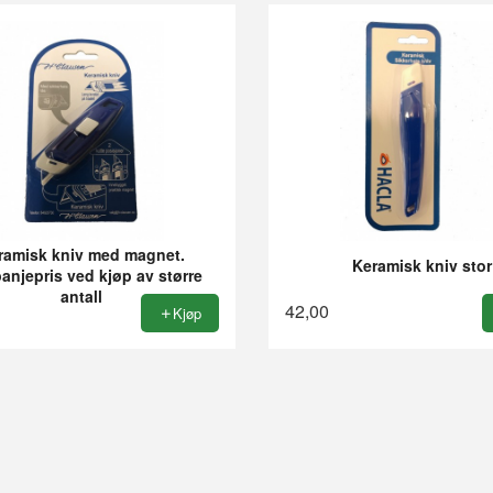
ramisk kniv med magnet.
Keramisk kniv stor
njepris ved kjøp av større
antall
42,00
Kjøp