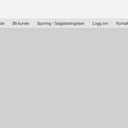
ide
Bli kunde
Sporing / Salgsbetingelser
Logg inn
Kontak