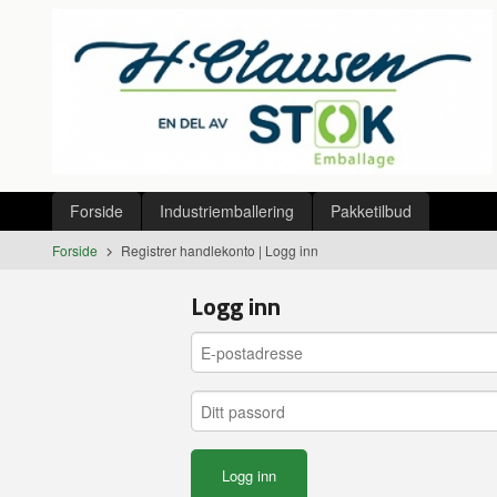
Gå
Lukk
til
innholdet
Produkter
Forside
Industriemballering
Pakketilbud
Forside
Registrer handlekonto
|
Logg inn
Logg inn