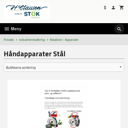
Gå
til
innholdet
Meny
Forside
Industriemballering
Maskiner / Apparater
Håndapparater Stål