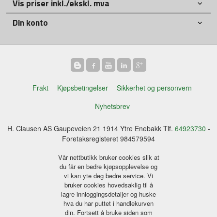
Vis priser inkl./ekskl. mva
Din konto
Frakt
Kjøpsbetingelser
Sikkerhet og personvern
Nyhetsbrev
H. Clausen AS Gaupeveien 21 1914 Ytre Enebakk Tlf.
64923730
-
Foretaksregisteret 984579594
Vår nettbutikk bruker cookies slik at
du får en bedre kjøpsopplevelse og
vi kan yte deg bedre service. Vi
bruker cookies hovedsaklig til å
lagre innloggingsdetaljer og huske
hva du har puttet i handlekurven
din. Fortsett å bruke siden som