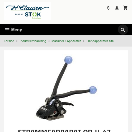
Gå
til
innholdet
Meny
Forside
Industriemballering
Maskiner / Apparater
Håndapparater Stål
STRAMMEAPPARAT OR-H-47