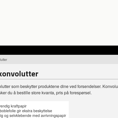
utter
konvolutter
utter som beskytter produktene dine ved forsendelser. Konvolutt
ker du å bestille store kvanta, pris på forespørsel.
tvendig kraftpapir
 boblefolie gir ekstra beskyttelse
lig og selvklebende med avrivningspapir