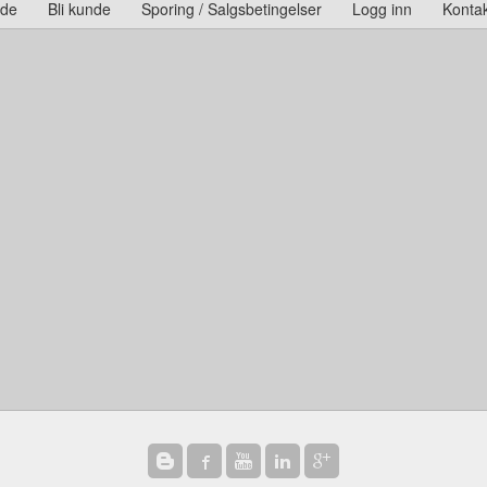
ide
Bli kunde
Sporing / Salgsbetingelser
Logg inn
Kontak