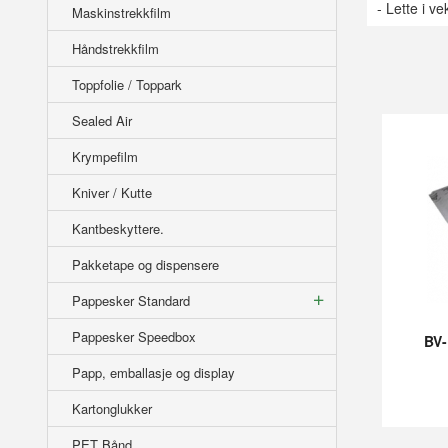
- Lette i v
Maskinstrekkfilm
Håndstrekkfilm
Toppfolie / Toppark
Sealed Air
Krympefilm
Kniver / Kutte
Kantbeskyttere.
Pakketape og dispensere
Pappesker Standard
Pappesker Speedbox
BV
Papp, emballasje og display
Kartonglukker
PET Bånd