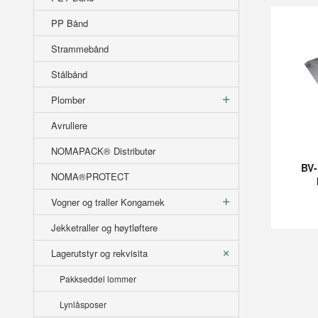
PP Bånd
Strammebånd
Stålbånd
Plomber
Avrullere
NOMAPACK® Distributør
BV
NOMA®PROTECT
Vogner og traller Kongamek
Jekketraller og høytløftere
Lagerutstyr og rekvisita
Pakkseddel lommer
Lynlåsposer