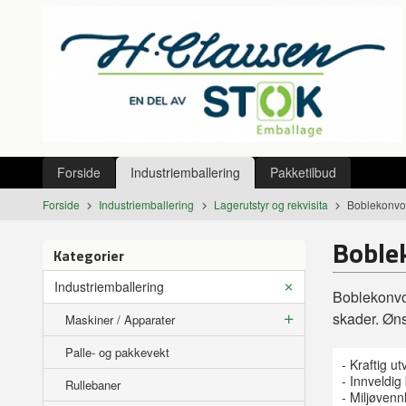
Gå
Lukk
til
innholdet
Produkter
Forside
Industriemballering
Pakketilbud
Forside
Industriemballering
Lagerutstyr og rekvisita
Boblekonvol
Boble
Kategorier
Industriemballering
Boblekonvol
skader. Øns
Maskiner / Apparater
Palle- og pakkevekt
- Kraftig u
- Innveldig
Rullebaner
- Miljøvenn