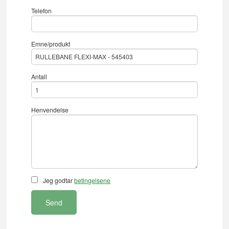
Telefon
Emne/produkt
Antall
Henvendelse
Jeg godtar
betingelsene
Send