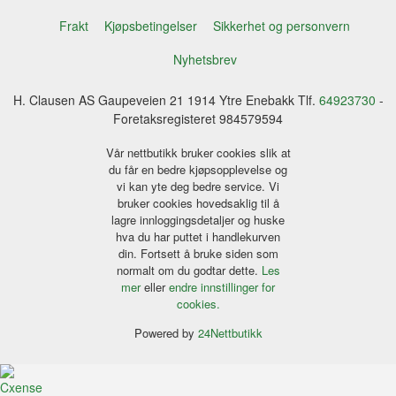
Frakt
Kjøpsbetingelser
Sikkerhet og personvern
Nyhetsbrev
H. Clausen AS Gaupeveien 21 1914 Ytre Enebakk Tlf.
64923730
-
Foretaksregisteret 984579594
Vår nettbutikk bruker cookies slik at
du får en bedre kjøpsopplevelse og
vi kan yte deg bedre service. Vi
bruker cookies hovedsaklig til å
lagre innloggingsdetaljer og huske
hva du har puttet i handlekurven
din. Fortsett å bruke siden som
normalt om du godtar dette.
Les
mer
eller
endre innstillinger for
cookies.
Powered by
24Nettbutikk