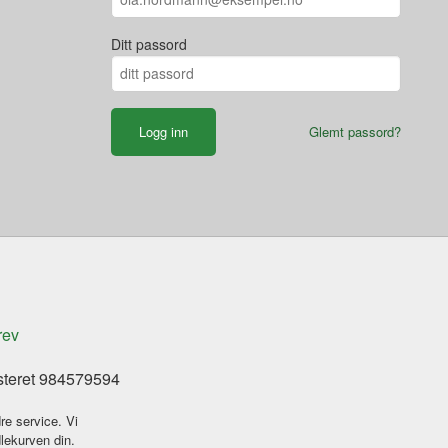
Ditt passord
Glemt passord?
rev
steret 984579594
re service. Vi
dlekurven din.