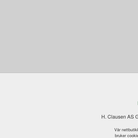
H. Clausen AS G
Vår nettbutik
bruker cookie