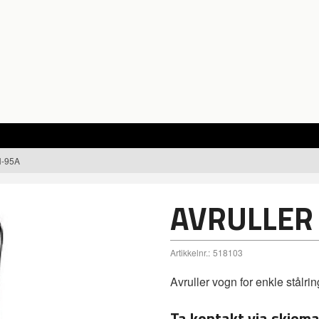
-95A
AVRULLER
Artikkelnr.:
518103
Avruller vogn for enkle stålrin
Ta kontakt via skjema