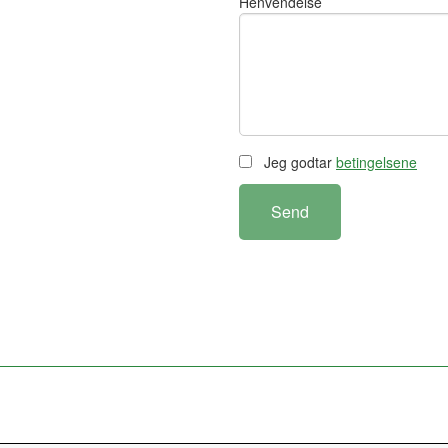
Henvendelse
Jeg godtar
betingelsene
Send