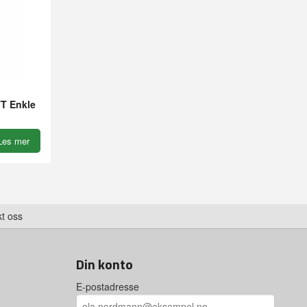
T Enkle
Les mer
t oss
Din konto
E-postadresse