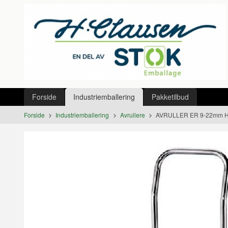
Gå
Lukk
til
innholdet
Produkter
Forside
Industriemballering
Pakketilbud
Forside
Industriemballering
Avrullere
AVRULLER ER 9-22mm H