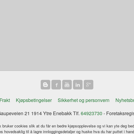
Frakt
Kjøpsbetingelser
Sikkerhet og personvern
Nyhetsb
aupeveien 21 1914 Ytre Enebakk Tlf.
64923730
- Foretaksregi
k bruker cookies slik at du får en bedre kjøpsopplevelse og vi kan yte deg bed
s hovedsaklig til å lagre innloggingsdetaljer og huske hva du har puttet i han