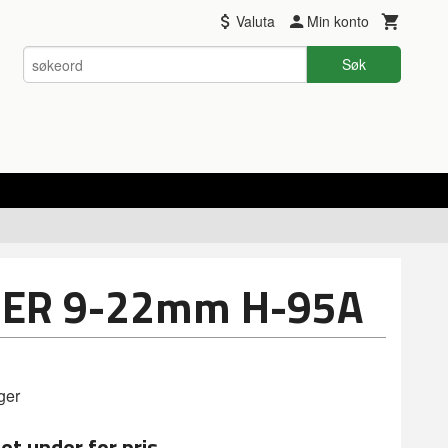
Valuta
Min konto
Søk
 ER 9-22mm H-95A
ger
et under for pris