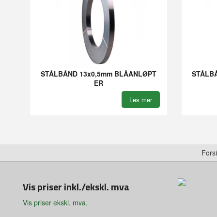
STÅLBÅND 13x0,5mm BLÅANLØPT
STÅLBÅ
ER
Les mer
Fors
Vis priser inkl./ekskl. mva
Vis priser ekskl. mva.