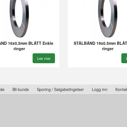
ND 16x0,5mm BLÅTT Enkle
STÅLBÅND 19x0.5mm BLÅT
ringer
ringer
Les mer
ide
Bli kunde
Sporing / Salgsbetingelser
Logg inn
Kontak