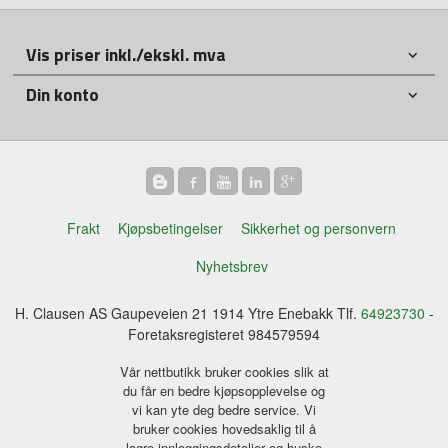
Vis priser inkl./ekskl. mva
Din konto
Frakt
Kjøpsbetingelser
Sikkerhet og personvern
Nyhetsbrev
H. Clausen AS Gaupeveien 21 1914 Ytre Enebakk Tlf.
64923730
-
Foretaksregisteret 984579594
Vår nettbutikk bruker cookies slik at
du får en bedre kjøpsopplevelse og
vi kan yte deg bedre service. Vi
bruker cookies hovedsaklig til å
lagre innloggingsdetaljer og huske