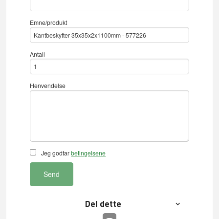
Emne/produkt
Antall
Henvendelse
Jeg godtar
betingelsene
Send
Del dette