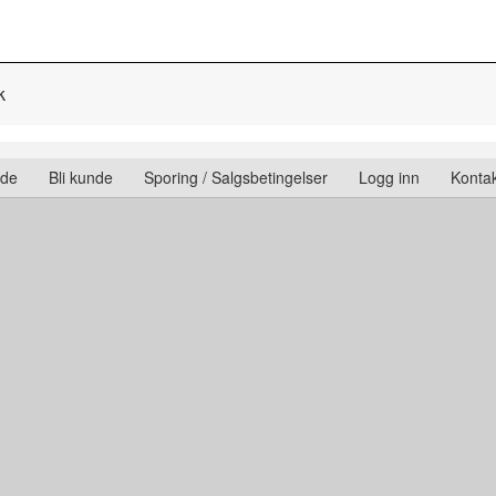
k
ide
Bli kunde
Sporing / Salgsbetingelser
Logg inn
Kontak