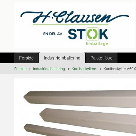
Gå
Lukk
til
innholdet
Produkter
Forside
Industriemballering
Pakketilbud
Forside
Industriemballering
Kantbeskyttere.
Kantbeskytter A6