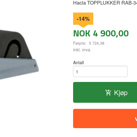
Hacla TOPPLUKKER RAB-34
-14%
NOK
4 900,00
Førpris:
5 724,38
Rabatt
inkl. mva.
Antall
Kjøp