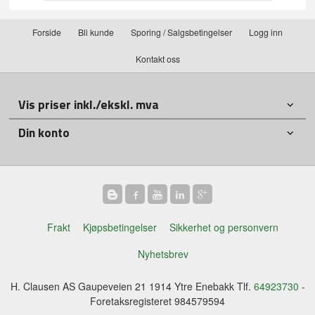
Forside
Bli kunde
Sporing / Salgsbetingelser
Logg inn
Kontakt oss
Vis priser inkl./ekskl. mva
Din konto
Frakt
Kjøpsbetingelser
Sikkerhet og personvern
Nyhetsbrev
H. Clausen AS Gaupeveien 21 1914 Ytre Enebakk Tlf.
64923730
-
Foretaksregisteret 984579594