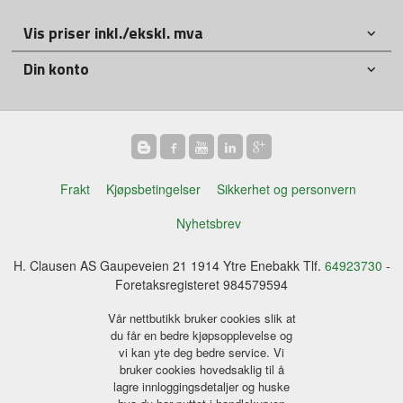
Vis priser inkl./ekskl. mva
Din konto
Frakt
Kjøpsbetingelser
Sikkerhet og personvern
Nyhetsbrev
H. Clausen AS Gaupeveien 21 1914 Ytre Enebakk Tlf.
64923730
-
Foretaksregisteret 984579594
Vår nettbutikk bruker cookies slik at
du får en bedre kjøpsopplevelse og
vi kan yte deg bedre service. Vi
bruker cookies hovedsaklig til å
lagre innloggingsdetaljer og huske