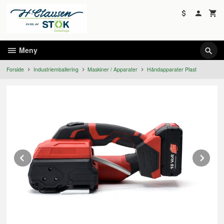
Gå
til
innholdet
Meny
Forside
Industriemballering
Maskiner / Apparater
Håndapparater Plast
Prev
Ne