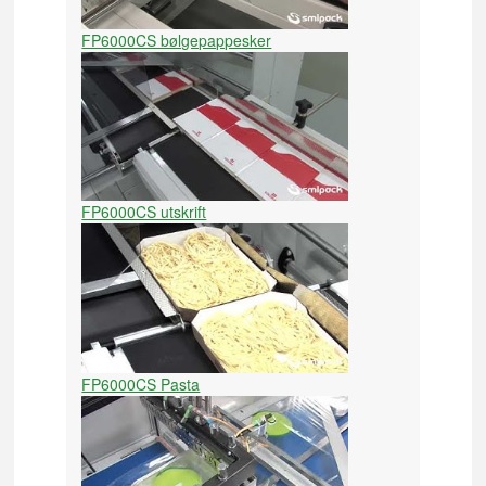
FP6000CS bølgepappesker
FP6000CS utskrift
FP6000CS Pasta