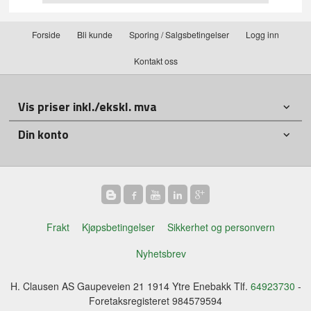
Forside
Bli kunde
Sporing / Salgsbetingelser
Logg inn
Kontakt oss
Vis priser inkl./ekskl. mva
Din konto
Frakt
Kjøpsbetingelser
Sikkerhet og personvern
Nyhetsbrev
H. Clausen AS Gaupeveien 21 1914 Ytre Enebakk Tlf.
64923730
-
Foretaksregisteret 984579594