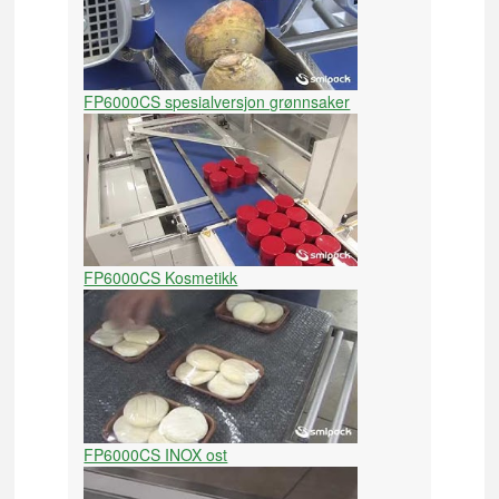
FP6000CS spesialversjon grønnsaker
FP6000CS Kosmetikk
FP6000CS INOX ost