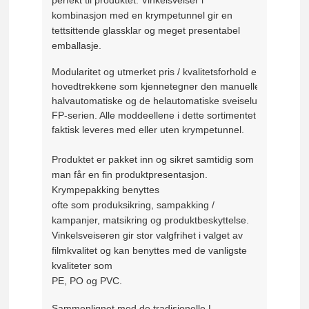
kombinasjon med en krympetunnel gir en
tettsittende glassklar og meget presentabel
emballasje.
Modularitet og utmerket pris / kvalitetsforhold er 
hovedtrekkene som kjennetegner den manuelle,
halvautomatiske og de helautomatiske sveiselukkingene i 
FP-serien. Alle moddeellene i dette sortimentet kan 
faktisk leveres med eller uten krympetunnel.
Produktet er pakket inn og sikret samtidig som
man får en fin produktpresentasjon.
Krympepakking benyttes
ofte som produksikring, sampakking /
kampanjer, matsikring og produktbeskyttelse.
Vinkelsveiseren gir stor valgfrihet i valget av
filmkvalitet og kan benyttes med de vanligste
kvaliteter som
PE, PO og PVC.
Sammenlignet med de tradisjonelle L-