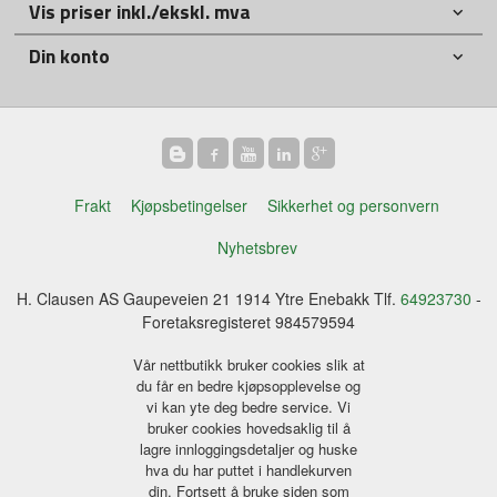
Vis priser inkl./ekskl. mva
Din konto
Frakt
Kjøpsbetingelser
Sikkerhet og personvern
Nyhetsbrev
H. Clausen AS Gaupeveien 21 1914 Ytre Enebakk Tlf.
64923730
-
Foretaksregisteret 984579594
Vår nettbutikk bruker cookies slik at
du får en bedre kjøpsopplevelse og
vi kan yte deg bedre service. Vi
bruker cookies hovedsaklig til å
lagre innloggingsdetaljer og huske
hva du har puttet i handlekurven
din. Fortsett å bruke siden som