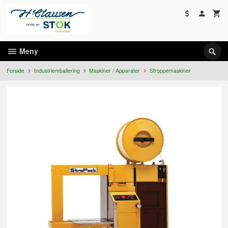
Gå
til
innholdet
Meny
Forside
Industriemballering
Maskiner / Apparater
Stroppemaskiner