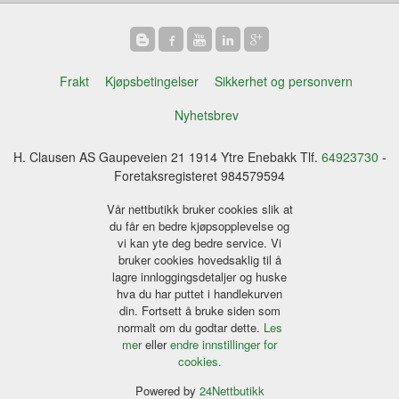
Frakt
Kjøpsbetingelser
Sikkerhet og personvern
Nyhetsbrev
H. Clausen AS Gaupeveien 21 1914 Ytre Enebakk Tlf.
64923730
-
Foretaksregisteret 984579594
Vår nettbutikk bruker cookies slik at
du får en bedre kjøpsopplevelse og
vi kan yte deg bedre service. Vi
bruker cookies hovedsaklig til å
lagre innloggingsdetaljer og huske
hva du har puttet i handlekurven
din. Fortsett å bruke siden som
normalt om du godtar dette.
Les
mer
eller
endre innstillinger for
cookies.
Powered by
24Nettbutikk