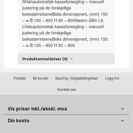
S
Halvautomatisk kasseforsegling – manuell
justering på de forskjellige
boksstørrelsene
Boks dimensjoner
L (mm) 150
– ∞ B 150 – 800 H 90 – 800
Nastro-SB® L8-
L
Halvautomatisk kasseforsegling – manuell
justering på de forskjellige
boksstørrelsene
Boks dimensjoner
L (mm) 150
– ∞ B 105 – 800 H 50 – 800
Produktanmeldelser (0)
Forside
Bli kunde
Sporing / Salgsbetingelser
Logg inn
Kontakt oss
Vis priser inkl./ekskl. mva
Din konto