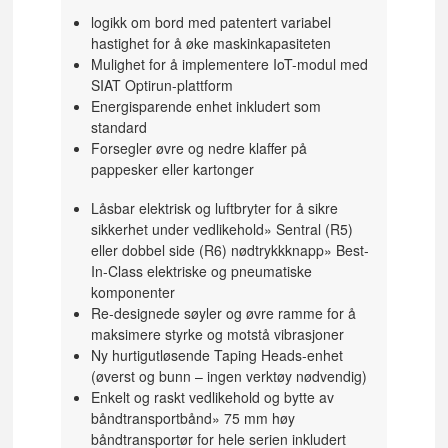
logikk om bord med patentert variabel
hastighet for å øke maskinkapasiteten
Mulighet for å implementere IoT-modul med
SIAT Optirun-plattform
Energisparende enhet inkludert som
standard
Forsegler øvre og nedre klaffer på
pappesker eller kartonger
Låsbar elektrisk og luftbryter for å sikre
sikkerhet under vedlikehold» Sentral (R5)
eller dobbel side (R6) nødtrykkknapp
» Best-
In-Class elektriske og pneumatiske
komponenter
Re-designede søyler og øvre ramme for å
maksimere styrke og motstå vibrasjoner
Ny hurtigutløsende Taping Heads-enhet
(øverst og bunn – ingen verktøy nødvendig)
Enkelt og raskt vedlikehold og bytte av
båndtransportbånd
» 75 mm høy
båndtransportør for hele serien inkludert