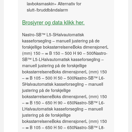
lavboksmaskin
» Alternativ for
slutt-/bruddbåndalarm
Brosjyrer og data klikk her.
Nastro-SB™ L5-S
Halvautomatisk
kasseforsegling – manuell justering på de
forskjellige boksstørrelsene
Boks dimensjoner
L
(mm) 150 – ∞ B 150 – 500 H 90 – 500
Nastro-
SB™ L5-L
Halvautomatisk kasseforsegling –
manuell justering på de forskjellige
boksstørrelsene
Boks dimensjoner
L (mm) 150
– ∞ B 105 – 500 H 50 – 500
Nastro-SB™ L6-
S
Halvautomatisk kasseforsegling – manuell
justering på de forskjellige
boksstørrelsene
Boks dimensjoner
L (mm) 150
– ∞ B 150 – 650 H 90 – 650
Nastro-SB™ L6-
L
Halvautomatisk kasseforsegling – manuell
justering på de forskjellige
boksstørrelsene
Boks dimensjoner
L (mm) 150
– ∞ B 105 – 650 H 50 – 650
Nastro-SB™ L8-