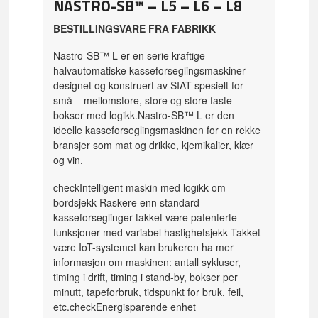
NASTRO-SB™ – L5 – L6 – L8
BESTILLINGSVARE FRA FABRIKK
Nastro-SB™ L er en serie kraftige
halvautomatiske kasseforseglingsmaskiner
designet og konstruert av SIAT spesielt for
små – mellomstore, store og store faste
bokser med logikk.
Nastro-SB™ L er den
ideelle kasseforseglingsmaskinen for en rekke
bransjer som mat og drikke, kjemikalier, klær
og vin.
checkIntelligent maskin med logikk om
bord
sjekk Raskere enn standard
kasseforseglinger takket være patenterte
funksjoner med variabel hastighet
sjekk Takket
være IoT-systemet kan brukeren ha mer
informasjon om maskinen: antall sykluser,
timing i drift, timing i stand-by, bokser per
minutt, tapeforbruk, tidspunkt for bruk, feil,
etc.
checkEnergisparende enhet