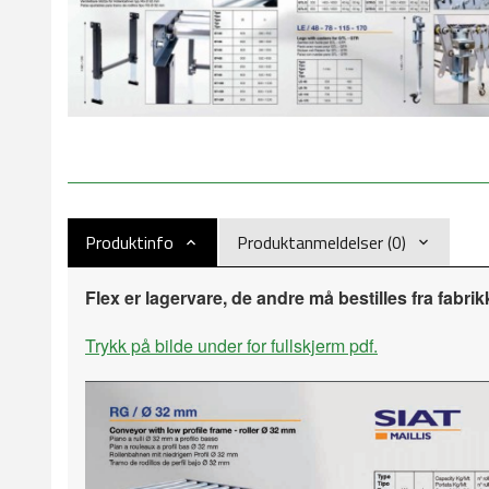
Produktinfo
Produktanmeldelser (0)
Flex er lagervare, de andre må bestilles fra fabri
Trykk på bilde under for fullskjerm pdf.