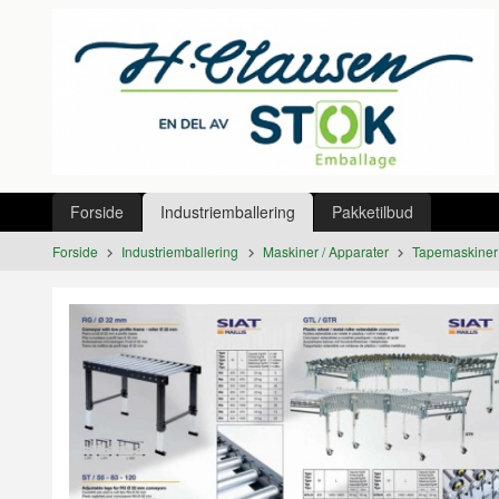
Gå
Lukk
til
innholdet
Produkter
Forside
Industriemballering
Pakketilbud
Forside
Industriemballering
Maskiner / Apparater
Tapemaskiner