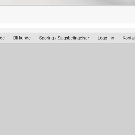
ide
Bli kunde
Sporing / Salgsbetingelser
Logg inn
Kontak