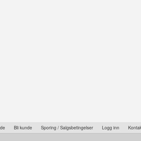
ide
Bli kunde
Sporing / Salgsbetingelser
Logg inn
Kontak