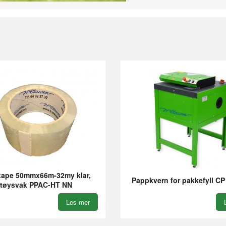
tape 50mmx66m-32my klar,
Pappkvern for pakkefyll CP
støysvak PPAC-HT NN
Les mer