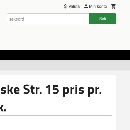
Valuta
Min konto
Søk
ke Str. 15 pris pr.
k.
 stk.