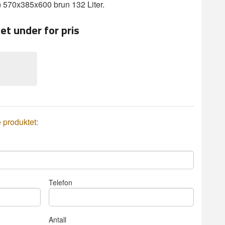
 570x385x600 brun 132 Liter.
et under for pris
Standard eske S
e produktet:
Telefon
Antall