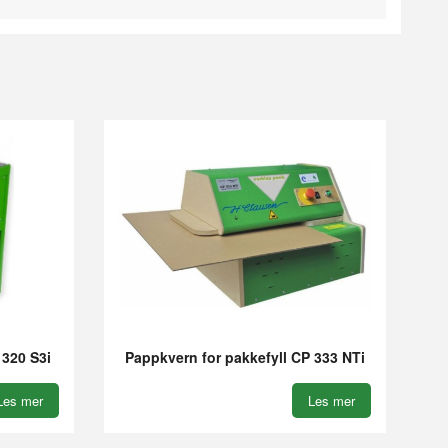
 320 S3i
Pappkvern for pakkefyll CP 333 NTi
Les mer
Les mer