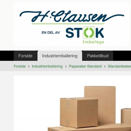
Gå
Lukk
til
innholdet
Produkter
Forside
Industriemballering
Pakketilbud
Forside
Industriemballering
Pappesker Standard
Standardeske