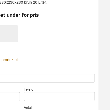
380x230x230 brun 20 Liter.
et under for pris
Pappeske Stand
e produktet:
Telefon
Antall