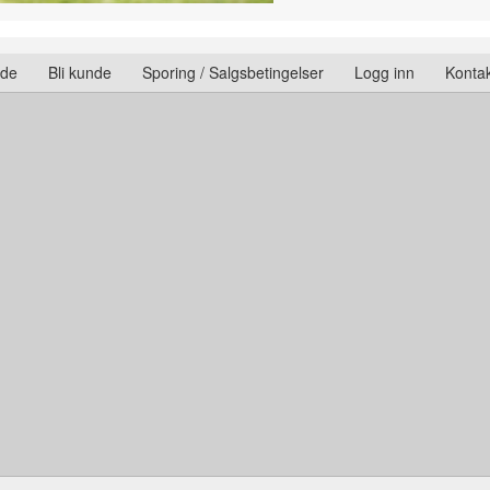
ide
Bli kunde
Sporing / Salgsbetingelser
Logg inn
Kontak