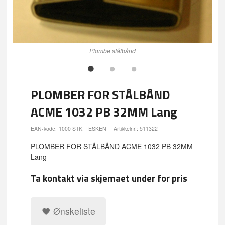
Plo
Plombe stålbånd
PLOMBER FOR STÅLBÅND
ACME 1032 PB 32MM Lang
EAN-kode:
1000 STK. I ESKEN
Artikkelnr.:
511322
PLOMBER FOR STÅLBÅND ACME 1032 PB 32MM
Lang
Ta kontakt via skjemaet under for pris
Ønskeliste