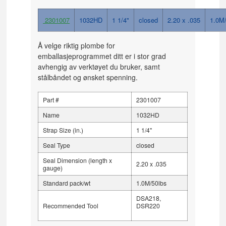
2301007
1032HD
1 1/4"
closed
2.20 x .035
1.0M
Å velge riktig plombe for
emballasjeprogrammet ditt er i stor grad
avhengig av verktøyet du bruker, samt
stålbåndet og ønsket spenning.
Part #
2301007
Name
1032HD
Strap Size (in.)
1 1/4"
Seal Type
closed
Seal Dimension (length x
2.20 x .035
gauge)
Standard pack/wt
1.0M/50lbs
DSA218,
Recommended Tool
DSR220