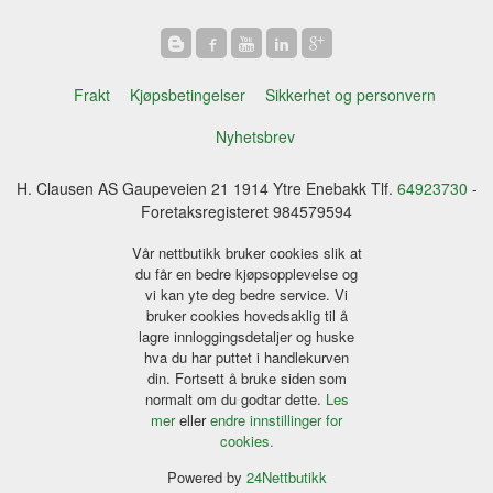
Frakt
Kjøpsbetingelser
Sikkerhet og personvern
Nyhetsbrev
H. Clausen AS Gaupeveien 21 1914 Ytre Enebakk Tlf.
64923730
-
Foretaksregisteret 984579594
Vår nettbutikk bruker cookies slik at
du får en bedre kjøpsopplevelse og
vi kan yte deg bedre service. Vi
bruker cookies hovedsaklig til å
lagre innloggingsdetaljer og huske
hva du har puttet i handlekurven
din. Fortsett å bruke siden som
normalt om du godtar dette.
Les
mer
eller
endre innstillinger for
cookies.
Powered by
24Nettbutikk