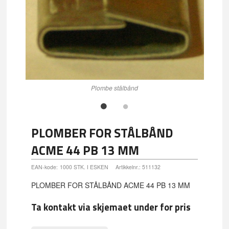
g@h-
Plo
Plombe stålbånd
PLOMBER FOR STÅLBÅND
ACME 44 PB 13 MM
EAN-kode:
1000 STK. I ESKEN
Artikkelnr.:
511132
PLOMBER FOR STÅLBÅND ACME 44 PB 13 MM
Ta kontakt via skjemaet under for pris