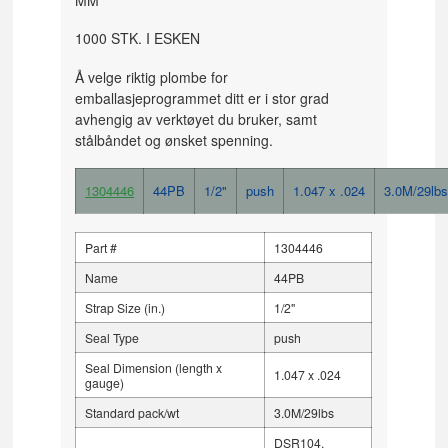
1000 STK. I ESKEN
Å velge riktig plombe for
emballasjeprogrammet ditt er i stor grad
avhengig av verktøyet du bruker, samt
stålbåndet og ønsket spenning.
1304446
44PB
1/2"
push
1.047 x .024
3.0M/29lb
Part #
1304446
Name
44PB
Strap Size (in.)
1/2"
Seal Type
push
Seal Dimension (length x
1.047 x .024
gauge)
Standard pack/wt
3.0M/29lbs
DSR104,