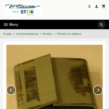
Gå
til
innholdet
Meny
Forside
Industriemballering
Plomber
Plomber for stålbånd
Prev
Ne