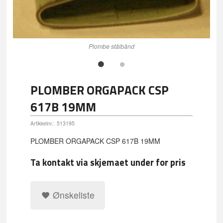
Plombe stålbånd
g@h-
Plo
PLOMBER ORGAPACK CSP
617B 19MM
Artikkelnr.:
513195
PLOMBER ORGAPACK CSP 617B 19MM
Ta kontakt via skjemaet under for pris
Ønskeliste