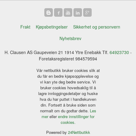
Frakt
Kjøpsbetingelser
Sikkerhet og personvern
Nyhetsbrev
H. Clausen AS Gaupeveien 21 1914 Ytre Enebakk Tlf.
64923730
-
Foretaksregisteret 984579594
Vår nettbutikk bruker cookies slik at
du får en bedre kjøpsopplevelse og
vi kan yte deg bedre service. Vi
bruker cookies hovedsaklig til å
lagre innloggingsdetaljer og huske
hva du har puttet i handlekurven
din. Fortsett å bruke siden som
normalt om du godtar dette.
Les
mer
eller
endre innstillinger for
cookies.
Powered by
24Nettbutikk