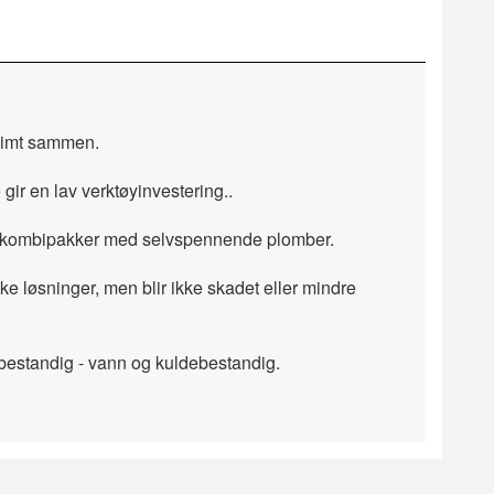
 limt sammen.
ir en lav verktøyinvestering..
å i kombipakker med selvspennende plomber.
ke løsninger, men blir ikke skadet eller mindre
ebestandig - vann og kuldebestandig.