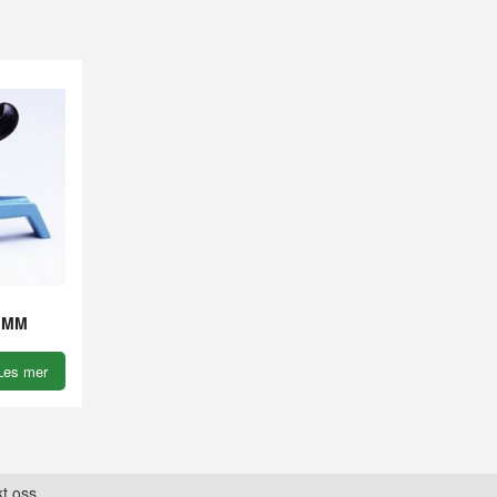
 MM
Les mer
t oss