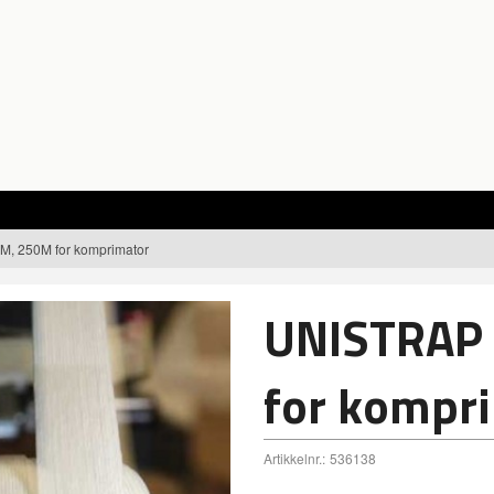
, 250M for komprimator
UNISTRAP
for kompr
Artikkelnr.:
536138