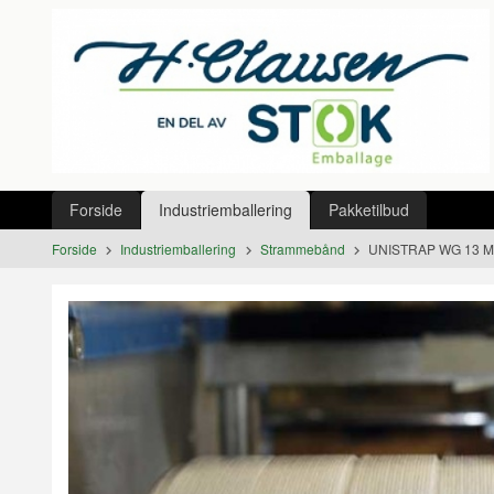
Gå
Lukk
til
innholdet
Produkter
Forside
Industriemballering
Pakketilbud
Forside
Industriemballering
Strammebånd
UNISTRAP WG 13 MM