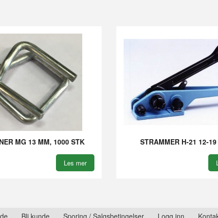
NER MG 13 MM, 1000 STK
STRAMMER H-21 12-19
Les mer
ide
Bli kunde
Sporing / Salgsbetingelser
Logg inn
Kontak