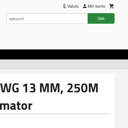
Valuta
Min konto
Søk
 WG 13 MM, 250M
imator