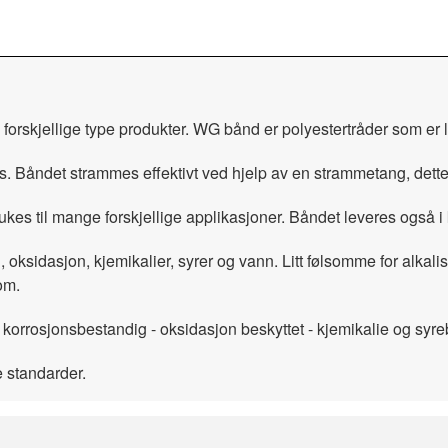
 forskjellige type produkter. WG bånd er polyestertråder som er
. Båndet strammes effektivt ved hjelp av en strammetang, dette g
rukes til mange forskjellige applikasjoner. Båndet leveres ogs
 oksidasjon, kjemikalier, syrer og vann. Litt følsomme for alkalis
om.
 korrosjonsbestandig - oksidasjon beskyttet - kjemikalie og syr
 standarder.