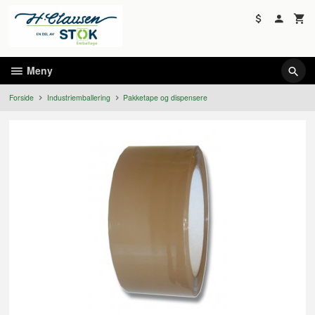
Gå
til
innholdet
Meny
Forside
Industriemballering
Pakketape og dispensere