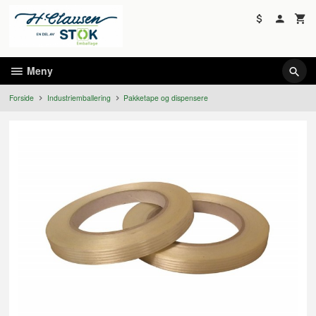
Gå
til
innholdet
Meny
Forside
Industriemballering
Pakketape og dispensere