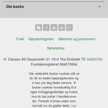
Din konto
Frakt
Kjøpsbetingelser
Sikkerhet og personvern
Nyhetsbrev
H. Clausen AS Gaupeveien 21 1914 Ytre Enebakk Tlf.
64923730
-
Foretaksregisteret 984579594
Vår nettbutikk bruker cookies slik at
du får en bedre kjøpsopplevelse og
vi kan yte deg bedre service. Vi
bruker cookies hovedsaklig til å
lagre innloggingsdetaljer og huske
hva du har puttet i handlekurven
din. Fortsett å bruke siden som
normalt om du godtar dette.
Les