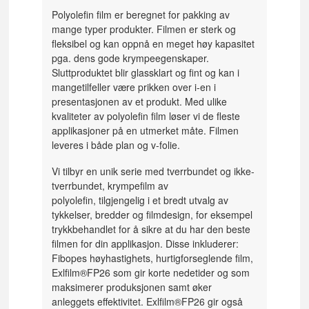
Polyolefin film er beregnet for pakking av
mange typer produkter. Filmen er sterk og
fleksibel og kan oppnå en meget høy kapasitet
pga. dens gode krympeegenskaper.
Sluttproduktet blir glassklart og fint og kan i
mangetilfeller være prikken over i-en i
presentasjonen av et produkt. Med ulike
kvaliteter av polyolefin film løser vi de fleste
applikasjoner på en utmerket måte. Filmen
leveres i både plan og v-folie.
Vi tilbyr en unik serie med tverrbundet og ikke-
tverrbundet, krympefilm av
polyolefin, tilgjengelig i et bredt utvalg av
tykkelser, bredder og filmdesign, for eksempel
trykkbehandlet for å sikre at du har den beste
filmen for din applikasjon. Disse inkluderer:
Fibopes høyhastighets, hurtigforseglende film,
Exlfilm®FP26 som gir korte nedetider og som
maksimerer produksjonen samt øker
anleggets effektivitet. Exlfilm®FP26 gir også