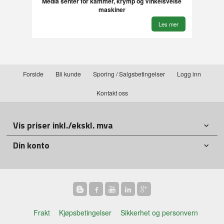
Media senter for kammer, krymp og Vinkelsveise
maskiner
Les mer
Forside
Bli kunde
Sporing / Salgsbetingelser
Logg inn
Kontakt oss
Vis priser inkl./ekskl. mva
Din konto
Frakt
Kjøpsbetingelser
Sikkerhet og personvern