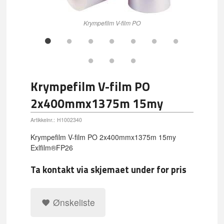
Krympefilm V-film PO
Krympefilm V-film PO
2x400mmx1375m 15my
Artikkelnr.:
H1002340
Krympefilm V-film PO 2x400mmx1375m 15my
Exlfilm®FP26
Ta kontakt via skjemaet under for pris
Ønskeliste