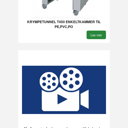
KRYMPETUNNEL T450 ENKELTKAMMER TIL
PE,PVC,PO
Les mer