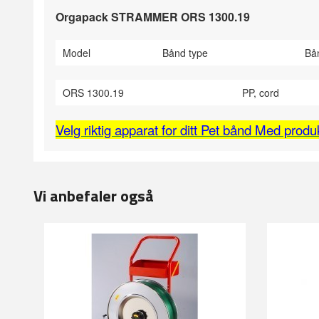
Orgapack STRAMMER ORS 1300.19
Model
Bånd type
Bå
ORS 1300.19
PP, cord
Velg riktig apparat for ditt Pet bånd Med produ
Vi anbefaler også