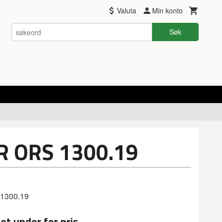
Valuta
Min konto
Søk
 ORS 1300.19
1300.19
et under for pris