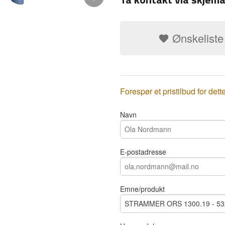
Ønskeliste
Forespør et pristilbud for dett
Navn
E-postadresse
Kjøp din båndstrammer for petbånd h
clausen.no
Emne/produkt