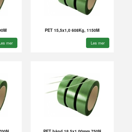
500M
PET 15,5x1,0 608Kg, 1150M
Les mer
Les mer
700N
PET bånd 18,5x1,00mm 750N