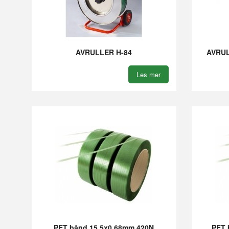
AVRULLER H-84
AVRUL
Les mer
PET bånd 15,5x0,68mm 420N
PET 