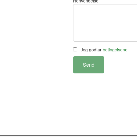
Henvendelse
Jeg godtar
betingelsene
Send