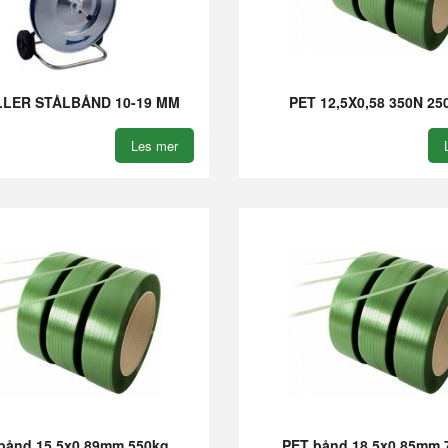
LER STÅLBÅND 10-19 MM
PET 12,5X0,58 350N 2
Les mer
bånd 15,5x0,89mm 550kg
PET bånd 18,5x0,85mm 