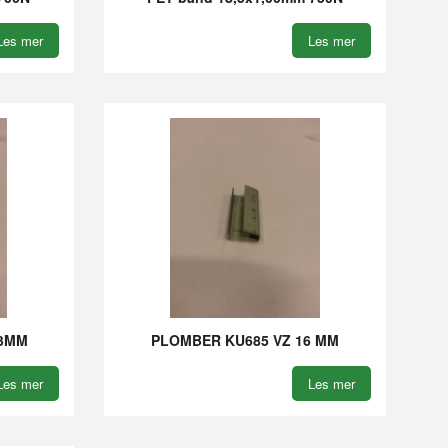
Les mer
Les mer
13MM
PLOMBER KU685 VZ 16 MM
Les mer
Les mer