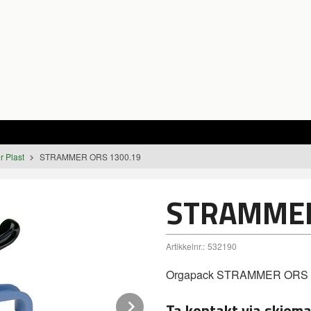
 Plast
STRAMMER ORS 1300.19
STRAMMER
Artikkelnr.:
532190
Orgapack STRAMMER ORS 
Next
Ta kontakt via skjema