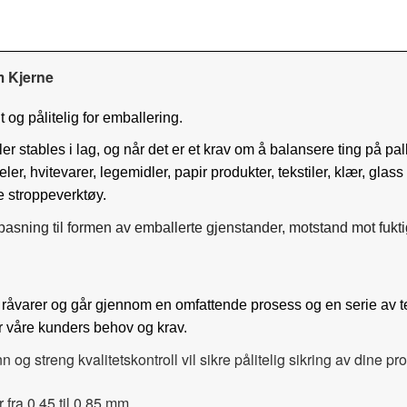
 Kjerne
og pålitelig for emballering.
tables i lag, og når det er et krav om å balansere ting på palle
ler, hvitevarer, legemidler, papir produkter, tekstiler, klær, glas
 stroppeverktøy.
asning til formen av emballerte gjenstander, motstand mot fukti
råvarer og går gjennom en omfattende prosess og en serie av test
ler våre kunders behov og krav.
nn
og
streng kvalitetskontroll
vil sikre
pålitelig
sikring av
dine pro
r
fra
0,45
til
0,85
mm
.