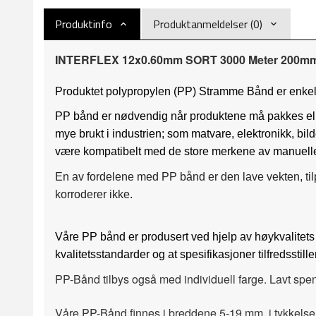
Produktinfo
Produktanmeldelser (0)
INTERFLEX 12x0.60mm SORT 3000 Meter 200mm
Produktet polypropylen (PP) Stramme Bånd er enkelt 
PP bånd er nødvendig når produktene må pakkes eller s
mye brukt i industrien; som matvare, elektronikk, bilde
være kompatibelt med de store merkene av manuelle
En
av fordelene med PP bånd er den lave vekten, tilp
korroderer ikke.
Våre PP bånd er produsert ved hjelp av høykvalitets 
kvalitetsstandarder og at spesifikasjoner tilfredsstil
PP
-Bånd
tilbys også
med
individuell
farge.
Lavt spe
Våre
PP
-Bånd finnes
i breddene
5-19
mm
,
i tykkelse