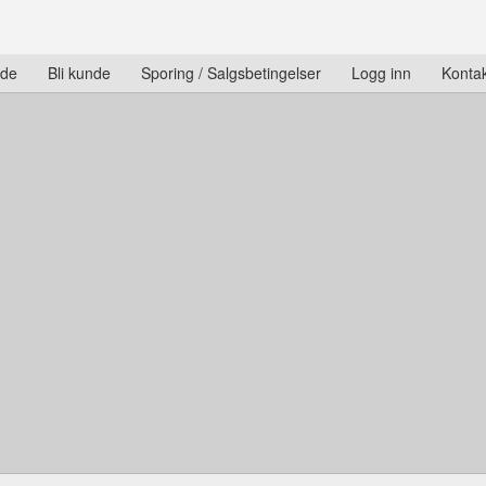
ide
Bli kunde
Sporing / Salgsbetingelser
Logg inn
Kontak