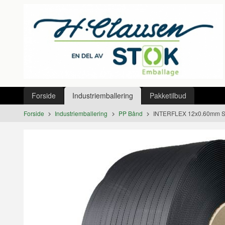
Gå
Lukk
til
innholdet
Produkter
Forside
Industriemballering
Pakketilbud
Forside
Industriemballering
PP Bånd
INTERFLEX 12x0.60mm S