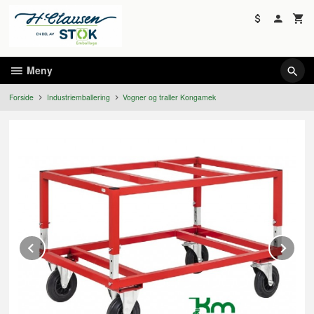
Gå
til
innholdet
Meny
Forside
Industriemballering
Vogner og traller Kongamek
Prev
Ne