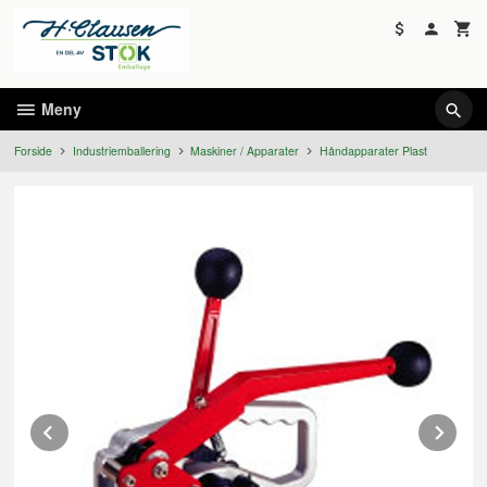
Gå
til
innholdet
Meny
Forside
Industriemballering
Maskiner / Apparater
Håndapparater Plast
Prev
Ne