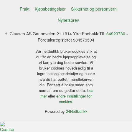
Frakt
Kjøpsbetingelser
Sikkerhet og personvern
Nyhetsbrev
H. Clausen AS Gaupeveien 21 1914 Ytre Enebakk Tlf.
64923730
-
Foretaksregisteret 984579594
Vår nettbutikk bruker cookies slik at
du får en bedre kjøpsopplevelse og
vi kan yte deg bedre service. Vi
bruker cookies hovedsaklig til å
lagre innloggingsdetaljer og huske
hva du har puttet i handlekurven
din. Fortsett å bruke siden som
normalt om du godtar dette.
Les
mer
eller
endre innstillinger for
cookies.
Powered by
24Nettbutikk